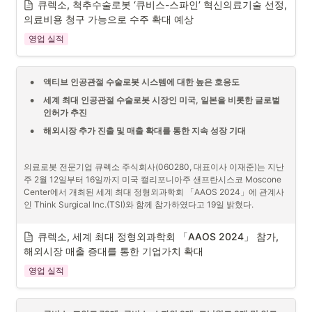
여 일정기간 동안 사용, 검증하고 정식 등재할 수 있도록 하고 있다. 따라
큐렉소, 척추수술로봇 ‘큐비스-스파인’ 혁신의료기술 선정, 
서 의료진에게 새로운 의료기술의 사용 기회를 제공하고 환자들에게는 
의료비용 청구 가능으로 수주 확대 예상
의료서비스의 만족도를 높이며 의료 기업에게는 해외진출에도 도움이 
영업 실적
될 수 있는 제도이다. ‘큐비스-스파인’이 이번 혁신의료기술에 선정됨에 
따라 향후 보건복지부 고시에 따른 실시기관 사용 신고 후 척추경나사못
삽입술에 대하여 보험 수가 적용을 위한 절차를 진행하게 된다.
•
액티브 인공관절 수술로봇 시스템에 대한 높은 호응도
‘큐비스-스파인’은 Robotic Arm과 Main Console 등으로 구성된 척추수
술로봇 시스템이다. 먼저, 5축으로 구성된 Robotic Arm은 수술할 목표 
•
세계 최대 인공관절 수술로봇 시장인 미국, 일본을 비롯한 글로벌 
위치를 안내하고 수술 시 흔들림이 없도록 지지해주는 역할을 하며 광학
인허가 추진
추적시스템(OTS)이 장착된 Main Console은 환자 위치의 실시간 모니터
•
해외시장 추가 진출 및 매출 확대를 통한 지속 성장 기대
링, 수술 계획 및 내비게이션을 가능하게 하며 수술 도중 수술 계획 변경 
또한 용이하다.
또한, 전용 Surgical Instrument를 이용함으로써 수술 절차를 단순화하
의료로봇 전문기업 큐렉소 주식회사(060280, 대표이사 이재준)는 지난 
여 보다 쉽고 빠른 수술을 가능하게 하며 기존 수기 수술에서 사용하는 
주 2월 12일부터 16일까지 미국 캘리포니아주 샌프란시스코 Moscone 
여러가지 수술 도구(K-wire, Dilator, Tapper 등)를 하나의 수술 도구로 
Center에서 개최된 세계 최대 정형외과학회 「AAOS 2024」에 관계사
압축한 Wireless One-step Surgical Instrument로 수술 시간 단축이 가
인 Think Surgical Inc.(TSI)와 함께 참가하였다고 19일 밝혔다.
능하다.
‘큐비스-스파인’은 국내 MFDS, 유럽 CE 및 미국 FDA로부터 인허가를 모
큐렉소, 세계 최대 정형외과학회 「AAOS 2024」 참가, 
[사진 1] 「AAOS 2024」 TSI 부스에 설치된 ‘큐비스-조인트(미국 제품
두 획득하였다. 국내에서는 연세의료원 신경외과 및 한국 수술로봇교육
해외시장 매출 증대를 통한 기업가치 확대
명 : TMAX)’
훈련세터(KSRTC)를 비롯하여 양산 부산대병원, 원주 성지병원에 설치
되었으며 미국에서는 척추용 임플란트 기업인 이지스 스파인(AEGIS 
영업 실적
Spine Inc.)을 통해 보급되어 척추 수술에 사용되고 있다.