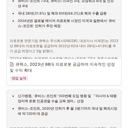
•
큐비스-조인트 73대, 큐비스-스파인 3대, 모닝워크 8대 및 인모
[사진 1] 척추수술로봇 ‘큐비스-스파인(CUVIS-Spine) 시스템’
션 4대
•
자료 : 큐렉소
•
국내 28대(31.8%) 및 해외 60대(68.2%)로 해외 수출 급증
큐렉소 관계자는 “의료로봇이 국내에서는 식약처로부터 인허가를 획득
•
2024년은 글로벌 메이저 의료로봇 시장인 미국과 일본에서 ‘큐비
하더라도 혁신의료기술 및 신의료기술에 선정되기 전까지 수가를 받지 
스-조인트’ 인허가 추진 예정
못하여 수술로봇 시장 진입에 많은 어려움이 있었다.”라며 “이번 혁신의
료기술에 선정됨으로써 척추수술로봇 활용에 일정기간 임시로 비급여 
시장 접근이 가능할 것으로 예상되므로 그 기간 동안의 검증절차에 최선
의료로봇 전문기업 큐렉소 주식회사(060280, 대표이사 이재준)는 2023
을 다하고 정식 등재할 수 있도록 추진할 계획이다.”라고 밝혔다. <끝>
년 88대의 의료로봇을 공급하며 2022년 62대 대비 26대(+41.9%)를 추
가 공급 하였다고 5일 밝혔다.
2023년 88대는 인공관절 수술로봇 ‘큐비스-조인트’ 73대, 척추수술로봇 
‘큐비스-스파인’ 3대, 보행재활로봇 ‘모닝워크’ 8대 및 상지재활로봇 ‘인모
큐렉소, 2023년 88대 의료로봇 공급하며 지속적인 성장 
션’ 4대이다.
및 수익 확대
영업 실적
•
신가병원, ‘큐비스-조인트’ 100번째 도입 병원 및 「아시아 & 태평
양지역 로봇 인공관절 수술 교육 센터」선정
•
큐비스-조인트, 2020년 인허가 후 올 3분기까지 국내 및 해외시장
에 약 120여 대 공급