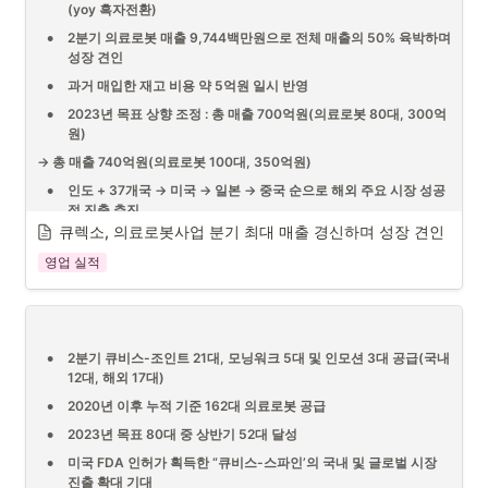
(yoy 흑자전환)
•
2분기 의료로봇 매출 9,744백만원으로 전체 매출의 50% 육박하며 
성장 견인
•
과거 매입한 재고 비용 약 5억원 일시 반영
•
2023년 목표 상향 조정 : 총 매출 700억원(의료로봇 80대, 300억
원)
→ 총 매출 740억원(의료로봇 100대, 350억원)
•
인도 + 37개국 → 미국 → 일본 → 중국 순으로 해외 주요 시장 성공
적 진출 추진
큐렉소, 의료로봇사업 분기 최대 매출 경신하며 성장 견인
영업 실적
의료로봇 전문기업 큐렉소 주식회사(060280, 대표이사 이재준)는 2분
기 매출 19,780백만원, 영업이익 1,148백만원 및 당기순이익 1,502백만
원을 각각 기록하였다고 4일 밝혔다.
•
2분기 큐비스-조인트 21대, 모닝워크 5대 및 인모션 3대 공급(국내 
2022년 1분기 이후 5분기 연속 매출 성장을 시현하고 있으며 특히, 의료
12대, 해외 17대)
로봇사업의 매출이 전체 매출 중 50%에 육박하며 성장을 견인하였다.
•
2020년 이후 누적 기준 162대 의료로봇 공급
•
2023년 목표 80대 중 상반기 52대 달성
또한, 올해 상반기 매출은 39,303백만원, 영업이익 2,309백만원 및 당
기순이익 3,366백만원을 각각 기록하며 전년동기 대비 큰 폭의 실적 개
•
미국 FDA 인허가 획득한 “큐비스-스파인’의 국내 및 글로벌 시장 
선과 흑자전환을 이루었다.
진출 확대 기대