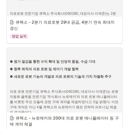
의료로봇 전문기업 큐렉소 주식회사(060280, 대표이사 이재준)는 2분
•
자료 : 큐렉소
기 29대의 의료로봇을 공급하며 지난 해 2분기 이후 4분기 연속 공급 대
큐렉소 - 2분기 의료로봇 29대 공급, 4분기 연속 최대치 
수를 경신하였다고 6일 밝혔다.
경신
2분기 29대 중 인공관절 수술로봇 ‘큐비스-조인트’ 21대, 보행재활로봇 
영업 실적
‘모닝워크’ 5대 및 상지재활로봇 ‘인모션’ 3대이며 올 상반기 합계 총 52대
를 공급함으로써 사업 목표 80대 대비 65%를 달성하였다.
● 원가 절감을 통한 수익 확대 및 안정적 품질, 수급 기대
특히, 지난 해부터 국내 보다 해외 공급 대수가 크게 증가하고 있다. 올 상
● 
향후 최적의 의료 로봇 및 제어기 개발 협력
반기 기준 해외 공급은 총 52대 중 34대로 65%를 차지하였으며 상반기 
만에 지난 해 해외 공급 대수인 33대를 초과 달성하였다.
● 
새로운 로봇 기능의 개발로 의료 로봇의 기술과 가치 차별화 추구
또한, 지난 해부터 추가 건강보험 적용이 가능해진 보행재활로봇 ‘모닝워
크’의 국내 공급도 1분기 2대에 이어 2분기 5대로 확대됨에 따라 재활로
의료 로봇 전문기업 큐렉소 주식회사(060280, 대표이사 이재준)는 로봇 
봇시장에서 큐렉소의 역량도 확대되고 있다.
자동화 플랫폼 전문기업 ‘주식회사 뉴로메카’와 의료 로봇 매니플레이터
를 비롯한 주요 모듈에 관한 구매 계약을 체결하였다고 3일 밝혔다. 이번 
구매 계약은 지난 4월 큐렉소와 뉴로메카가 맺은 전략적 파트너십 체결
의 결과물이다.
큐렉소 - 뉴로메카와 200대 의료 로봇 매니플레이터 등 구
매 계약 체결