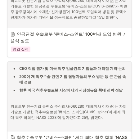
의료로봇 전문기업 큐렉소 주식회사(060280, 대표이사 이재준)는 자체 
기술로 개발한 인공관절 수술로봇 ‘큐비스-조인트(CUVIS-joint)’가 이번 
주 광주광역시에 소재한 ‘신가병원’에 100번째 도입되어 병원 및 큐렉소 
관계자가 참가한 기념식을 성공적으로 종료하였다고 15일 밝혔다.
[사진 1] ‘큐비스-조인트 100번째 도입 병원’ 기념식
인공관절 수술로봇 ‘큐비스-조인트’ 100번째 도입 병원 기
념식 성료
•
사진설명 : 이준영 대표원장(좌측 세번째), 이관형 이사(우측 두번
째) 및 신가병원 관계자들이 기념촬영을 하고 있다.
영업 실적
•
CEO 직접 참가 및 미국 척추 임플란트 기업들과 대리점 계약 논의
•
200여 개 척추수술 관련 기업 담당자들의 부스 방문 등 큰 관심 속
에 성료
•
향후 미국 척추수술로봇 시장에서의 시장점유율 확대 전략 전달
의료로봇 전문기업 큐렉소 주식회사(060280, 대표이사 이재준)는 자체 
기술로 개발한 척추수술로봇 ‘큐비스-스파인(CUVIS-spine)’이 세계 최
대 척추 학회인 ‘NASS 2023’에 참가했다고 25일 밝혔다.
[사진 1] NASS 2023 큐렉소 부스
척추수술로봇 ‘큐비스-스파인’ 세계 최대 척추 학회 ‘NASS 