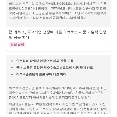
의료로봇 전문기업 큐렉소 주식회사(060280, 대표이사 이재준)는 한국
로봇산업진흥원에서 진행한 「2024년도 서비스로봇 실증사업 및 간병
로봇 지원사업」에 인공관절 수술로봇 '큐비스-조인트' 2대와 재활로봇 
'모닝워크' 1대가 각각 선정되어 공급한다고 23일 밝혔다.
'서비스로봇 실증사업'은 K-로봇 시장 확대를 통해 산업의 혁신을 선도하
큐렉소, 국책사업 선정에 따른 의료로봇 제품 기술력 인증 
기 위한 서비스 로봇 분야 및 부품, 기타 서비스 분야를 지원하는 사업으
및 공급 확대
로 큐렉소는 의료 취약지역의 인력부족 대응과 의료 수준의 질적 향상을 
영업 실적
위한 수술로봇 분야에 선정되었다.
또한, '간병로봇 지원사업'은 간병비 부담 경감 및 돌봄 인력의 업무 경감 
등 사회문제 해결과 질 높은 간병 서비스 제공을 위한 지원 사업으로 재
•
안전성과 잠재성 인정으로 해외 진출 도움
활로봇 분야에 선정되었다.
•
국내 보급된 유일한 척추수술로봇으로써 시장 확대 선도
큐렉소 관계자는 "먼저 국책사업 의료로봇부문에서 큐렉소 의료로봇 제
품이 선정 됨에 있어 한국로봇산진흥원에 감사의 뜻을 전하며 국책사업
•
척추수술병원의 로봇 구매 니즈 확대
의 선정은 제품 개발력, 사업 수행능력 및 재무 안정성 등에서 우수한 평
가를 받은 것이다."라며 "글로벌 K-의료로봇 선도 기업으로써 국책사업
이 국내 의료로봇 사업의 성장을 견인하고 이를 기반으로 글로벌 의료로
의료로봇 전문기업 큐렉소 주식회사(060280, 대표이사 이재준)는 최근 
봇 시장 진출 및 시장점유율 확대에 큰 도움이 되고 있다. 현재 2024년도 
척추수술로봇 ‘큐비스-스파인(CUVIS-Spine)’이 한국보건의료연구원
국책사업이 추가적으로 진행됨에 따라 추가 수주 및 실적 개선에도 최선
(NECA)으로부터 혁신의료기술에 선정되었다고 3일 밝혔다.
을 다하겠다."라고 밝혔다.
혁신의료기술은 2019년 보건복지부가 혁신적인 의료기술의 조기 시장 
진입을 위해 도입한 제도로서 기술적 잠재성이 높고 안전성에 대한 잠재
적 가치가 인정된 경우 조건부 신의료기술의 형태로 의료 현장에 진입하