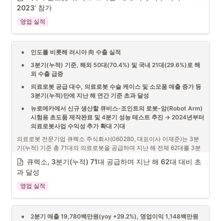
2023’ 참가
영업 실적
•
인도를 비롯해 러시아 向 수출 실적
•
3분기(누적) 기준, 해외 50대(70.4%) 및 국내 21대(29.6%)로 해
외 수출 급증
•
의료로봇 공급 대수, 의료로봇 수술 케이스 및 소모품 매출 증가 등 
3분기(누적)만에 지난 해 연간 기준 초과 달성
•
뉴로메카에서 신규 생산할 큐비스-조인트의 로봇-암(Robot Arm) 
시험용 초도품 제작완료 및 4분기 성능 테스트 추진 → 2024년부터 
의료로봇사업 수익성 추가 확대 기대
의료로봇 전문기업 큐렉소 주식회사(060280, 대표이사 이재준)는 3분
기(누적) 기준 총 71대의 의료로봇을 공급하며 지난 해 전체 62대를 3분
기만에 초과달성 하였다고 12일 밝혔다.
큐렉소, 3분기(누적) 71대 공급하며 지난 해 62대 대비 초
3분기(누적) 71대는 인공관절 수술로봇 ‘큐비스-조인트’ 59대, 척추수술
과 달성
로봇 ‘큐비스-스파인’ 2대, 보행재활로봇 ‘모닝워크’ 7대 및 상지재활로봇 
영업 실적
‘인모션’ 3대이다.
•
2분기 매출 19,780백만원(yoy +29.2%), 영업이익 1,148백만원