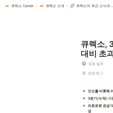
큐렉소 Career
/
큐렉소 소개
/
큐렉소의 최근 소
큐렉소, 
대비 초
성장 일자
성장 태그
•
인도를 비롯해 러
•
3분기(누적) 기준
•
의료로봇 공급 대
성